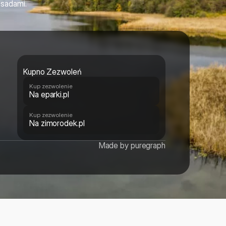
asadami.
Kupno Zezwoleń
Kup zezwolenie
Na eparki.pl
Kup zezwolenie
Na zimorodek.pl
Made by puregraph