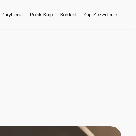
Zarybienia
Polski Karp
Kontakt
Kup Zezwolenie
f
o
r
m
a
c
j
a
d
l
a