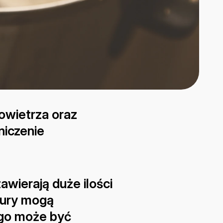
wietrza oraz 
iczenie 
wierają duże ilości 
ury mogą 
go może być 