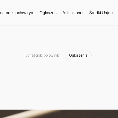
matorski połów ryb
Ogłoszenia i Aktualności
Środki Unijne
Amatorski połów ryb
Ogłoszenia
a
l
n
e
d
n
i
–
w
a
ż
n
a
i
n
w
ę
d
k
a
r
z
y