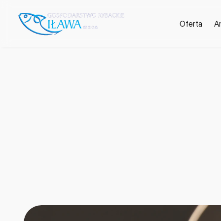
Oferta
A
Z
a
n
ę
t
y
w
u
p