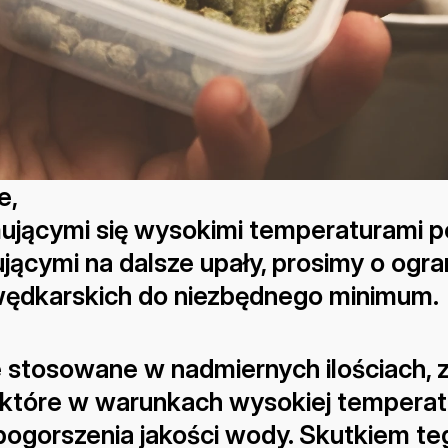
e,
ującymi się wysokimi temperaturami po
ącymi na dalsze upały, prosimy o ogran
wędkarskich do niezbędnego minimum.
 stosowane w nadmiernych ilościach, za
, które w warunkach wysokiej temperat
 pogorszenia jakości wody. Skutkiem te