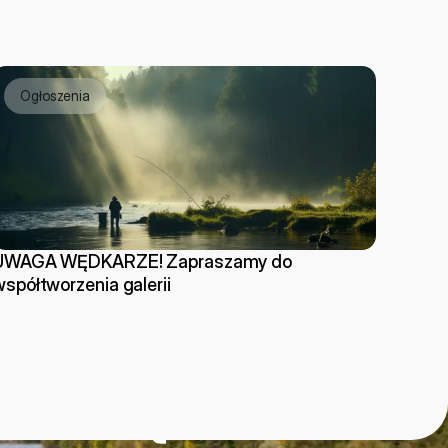
Ogłoszenia
UWAGA WĘDKARZE! Zapraszamy do 
współtworzenia galerii
 wodą