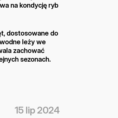
wa na kondycję ryb 
ęt, dostosowane do 
wodne leży we 
wala zachować 
ejnych sezonach.
15 lip 2024