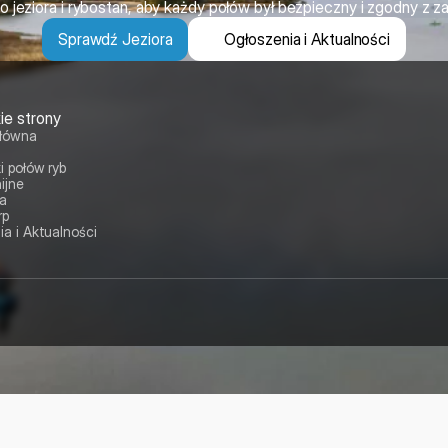
 jeziora i rybostan, aby każdy połów był bezpieczny i zgodny z z
Sprawdź Jeziora
Ogłoszenia i Aktualności
ie strony
Główna
i połów ryb
ijne
ia
rp
a i Aktualności