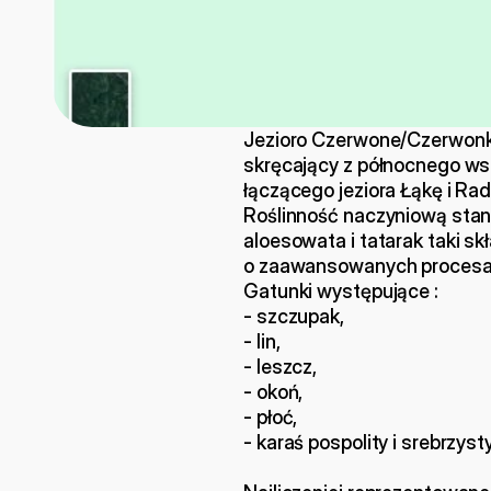
Jezioro Czerwone/Czerwonka 
skręcający z północnego wsc
łączącego jeziora Łąkę i R
Roślinność naczyniową stanow
aloesowata i tatarak taki sk
o zaawansowanych procesach
Gatunki występujące :
- szczupak,
- lin,
- leszcz,
- okoń,
- płoć,
- karaś pospolity i srebrzysty