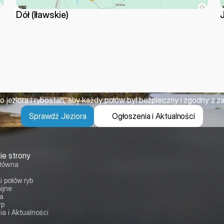
Dół (Iławskie)
obaczenia nad
 jeziora i rybostan, aby każdy połów był bezpieczny i zgodny z z
Sprawdź Jeziora
Ogłoszenia i Aktualności
ie strony
Główna
i połów ryb
ijne
ia
rp
a i Aktualności