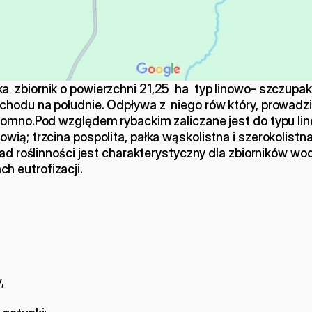
 zbiornik o powierzchni 21,25  ha  typ linowo- szczupak
hodu na południe. Odpływa z  niego rów który, prowadzi
adomno.Pod względem rybackim zaliczane jest do typu li
ią; trzcina pospolita, pałka wąskolistna i szerokolistna
ład roślinności jest charakterystyczny dla zbiorników w
 eutrofizacji. 
,