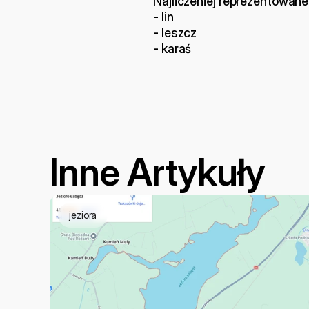
Najliczeniej reprezentowane
- lin
- leszcz
- karaś
Inne Artykuły
jeziora