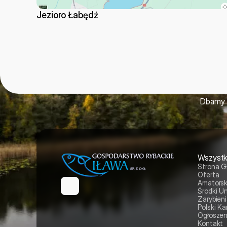
Jezioro Łabędź
Do z
Dbamy o
Wszystk
Strona 
Oferta
Amatorsk
Środki Un
Zarybien
Polski Ka
Ogłoszeni
Kontakt