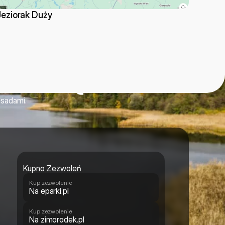
Jeziorak Duży
 wodą
asadami.
Kupno Zezwoleń
Kup zezwolenie
Na eparki.pl
Kup zezwolenie
Na zimorodek.pl