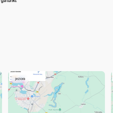
 gatunki:
jeziora