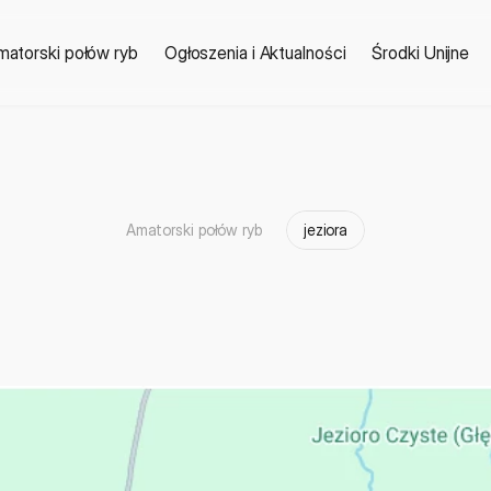
matorski połów ryb
Ogłoszenia i Aktualności
Środki Unijne
Amatorski połów ryb
jeziora
C
z
e
r
w
o
n
e
G
m
i
n
a