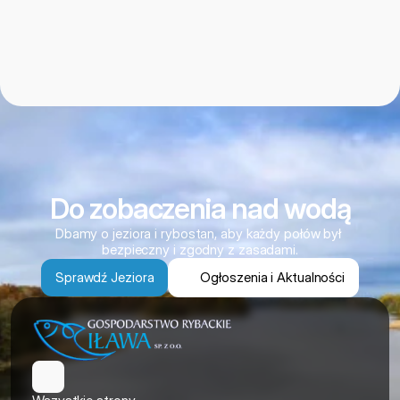
Do zobaczenia nad wodą
Dbamy o jeziora i rybostan, aby każdy połów był 
bezpieczny i zgodny z zasadami.
Sprawdź Jeziora
Ogłoszenia i Aktualności