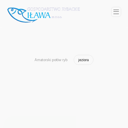
Amatorski połów ryb
jeziora
B
u
c
h
t
e
n
/
B
u
c
h
o
c
i
ń
/
Ł
a
b
ę
d
z
i
e