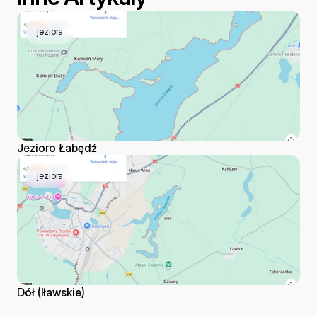
jeziora
Jezioro Łabędź
jeziora
Dół (Iławskie)