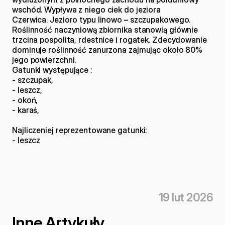
wschód. Wypływa z niego ciek do jeziora 
Czerwica. Jezioro typu linowo – szczupakowego. 
Roślinność naczyniową zbiornika stanowią głównie 
trzcina pospolita, rdestnice i rogatek. Zdecydowanie 
dominuje roślinność zanurzona zajmując około 80% 
jego powierzchni. 
Gatunki występujące :
- szczupak,
- leszcz,
- okoń,
- karaś,
Najliczeniej reprezentowane gatunki:
- leszcz
19 lut 2026
Inne Artykuły